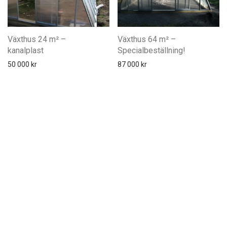
Växthus 24 m² –
Växthus 64 m² –
kanalplast
Specialbeställning!
50 000
kr
87 000
kr
Växthus 105 m² –
Växthus 105 m² –
Härdat glas
Specialbeställning!
165 000
kr
135 000
kr