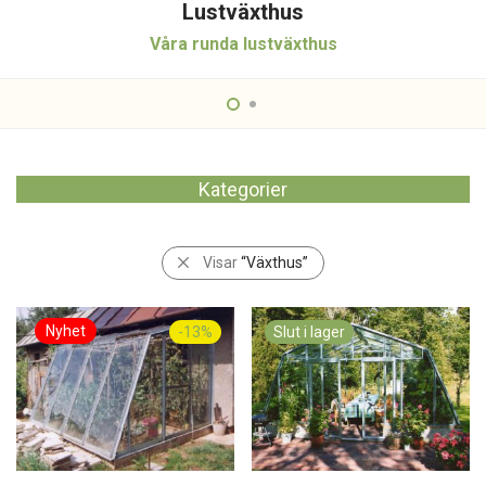
Lustväxthus
Våra runda lustväxthus
Kategorier
Visar
“Växthus”
-
13
%