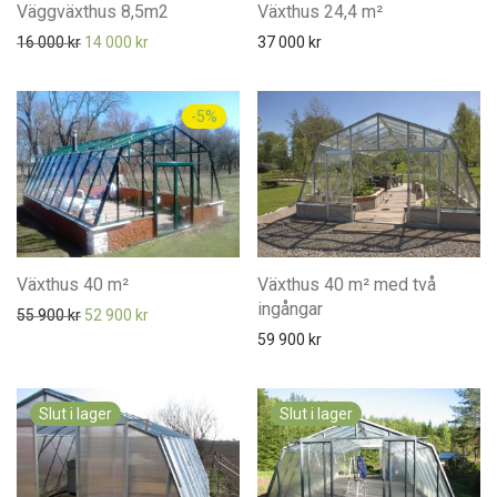
Väggväxthus 8,5m2
Växthus 24,4 m²
Det ursprungliga priset var: 16 000 kr.
Det nuvarande priset är: 14 000 kr.
16 000
kr
14 000
kr
37 000
kr
-
5
%
Växthus 40 m²
Växthus 40 m² med två
ingångar
Det ursprungliga priset var: 55 900 kr.
Det nuvarande priset är: 52 900 kr.
55 900
kr
52 900
kr
59 900
kr