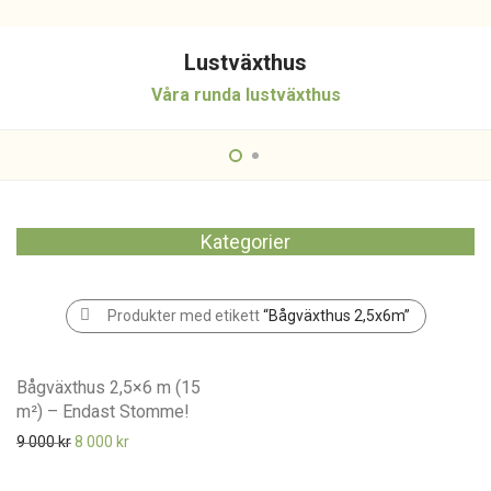
Lustväxthus
Våra runda lustväxthus
Kategorier
Produkter med etikett
“Bågväxthus 2,5x6m”
Bågväxthus 2,5×6 m (15
-
11
%
m²) – Endast Stomme!
Det ursprungliga priset var: 9 000 kr.
Det nuvarande priset är: 8 000 kr.
9 000
kr
8 000
kr