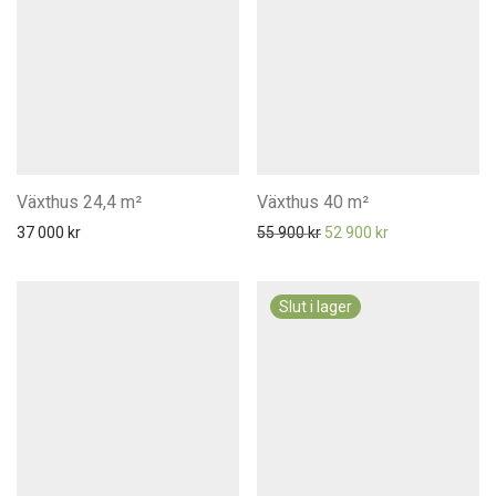
Växthus 24,4 m²
Växthus 40 m²
Det ursprungliga priset va
Det nuvarande pr
37 000
kr
55 900
kr
52 900
kr