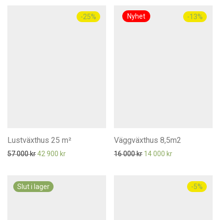
-
25
%
-
13
%
Lustväxthus 25 m²
Väggväxthus 8,5m2
Det ursprungliga priset var: 57 000 kr.
Det nuvarande priset är: 42 900 kr.
Det ursprungliga priset va
Det nuvarande pr
57 000
kr
42 900
kr
16 000
kr
14 000
kr
-
5
%