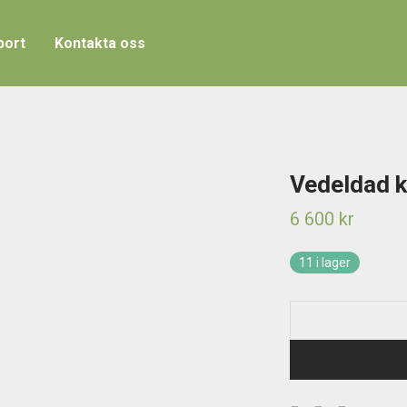
port
Kontakta oss
Vedeldad k
6 600
kr
11 i lager